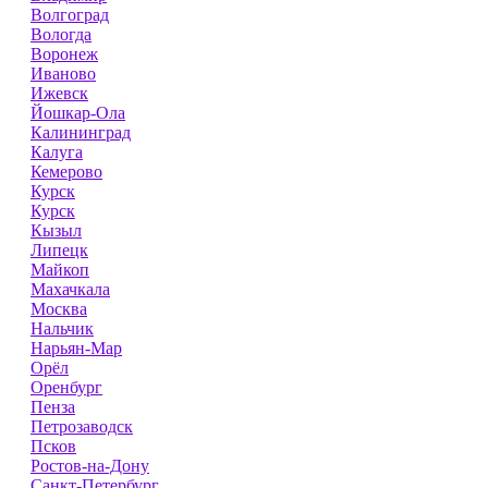
Волгоград
Вологда
Воронеж
Иваново
Ижевск
Йошкар-Ола
Калининград
Калуга
Кемерово
Курск
Курск
Кызыл
Липецк
Майкоп
Махачкала
Москва
Нальчик
Нарьян-Мар
Орёл
Оренбург
Пенза
Петрозаводск
Псков
Ростов-на-Дону
Санкт-Петербург