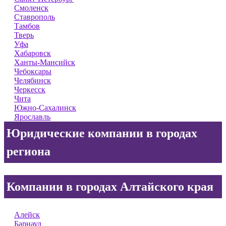
Смоленск
Ставрополь
Тамбов
Тверь
Уфа
Хабаровск
Ханты-Мансийск
Чебоксары
Челябинск
Черкесск
Чита
Южно-Сахалинск
Ярославль
Юридические компании в городах
региона
Компании в городах Алтайского края
Алейск
Барнаул