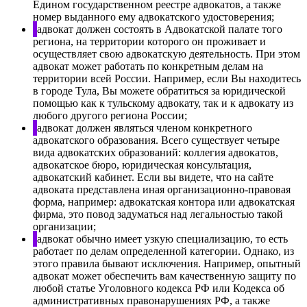
Едином государственном реестре адвокатов, а также
номер выданного ему адвокатского удостоверения;
адвокат должен состоять в Адвокатской палате того
региона, на территории которого он проживает и
осуществляет свою адвокатскую деятельность. При этом
адвокат может работать по конкретным делам на
территории всей России. Например, если Вы находитесь
в городе Тула, Вы можете обратиться за юридической
помощью как к тульскому адвокату, так и к адвокату из
любого другого региона России;
адвокат должен являться членом конкретного
адвокатского образования. Всего существует четыре
вида адвокатских образований: коллегия адвокатов,
адвокатское бюро, юридическая консультация,
адвокатский кабинет. Если вы видете, что на сайте
адвоката представлена иная организационно-правовая
форма, например: адвокатская контора или адвокатская
фирма, это повод задуматься над легальностью такой
организации;
адвокат обычно имеет узкую специализацию, то есть
работает по делам определенной категории. Однако, из
этого правила бывают исключения. Например, опытный
адвокат может обеспечить вам качественную защиту по
любой статье Уголовного кодекса РФ или Кодекса об
административных правонарушениях РФ, а также