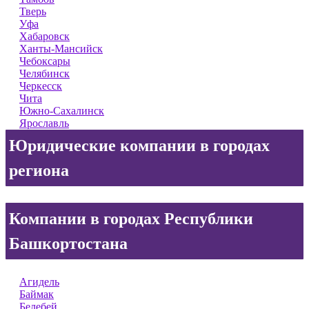
Тверь
Уфа
Хабаровск
Ханты-Мансийск
Чебоксары
Челябинск
Черкесск
Чита
Южно-Сахалинск
Ярославль
Юридические компании в городах
региона
Компании в городах Республики
Башкортостана
Агидель
Баймак
Белебей