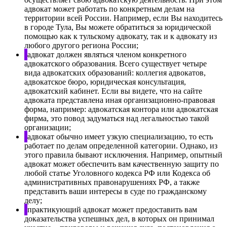
адвокат может работать по конкретным делам на
территории всей России. Например, если Вы находитесь
в городе Тула, Вы можете обратиться за юридической
помощью как к тульскому адвокату, так и к адвокату из
любого другого региона России;
адвокат должен являться членом конкретного
адвокатского образования. Всего существует четыре
вида адвокатских образований: коллегия адвокатов,
адвокатское бюро, юридическая консультация,
адвокатский кабинет. Если вы видете, что на сайте
адвоката представлена иная организационно-правовая
форма, например: адвокатская контора или адвокатская
фирма, это повод задуматься над легальностью такой
организации;
адвокат обычно имеет узкую специализацию, то есть
работает по делам определенной категории. Однако, из
этого правила бывают исключения. Например, опытный
адвокат может обеспечить вам качественную защиту по
любой статье Уголовного кодекса РФ или Кодекса об
административных правонарушениях РФ, а также
представить ваши интересы в суде по гражданскому
делу;
практикующий адвокат может предоставить вам
доказательства успешных дел, в которых он принимал